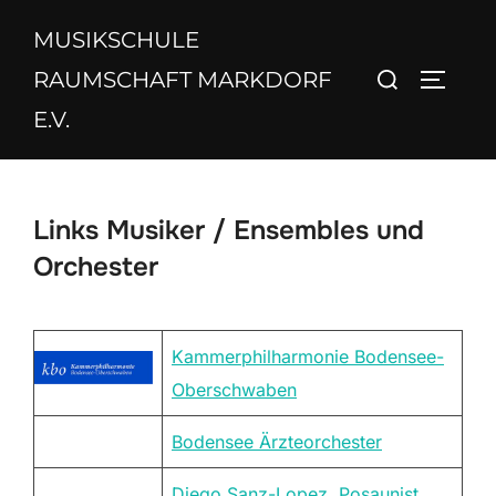
Zum
MUSIKSCHULE
Inhalt
Suchen
springen
RAUMSCHAFT MARKDORF
SEITEN
nach:
E.V.
Links Musiker / Ensembles und
Orchester
Kammerphilharmonie Bodensee-
Oberschwaben
Bodensee Ärzteorchester
Diego Sanz-Lopez, Posaunist