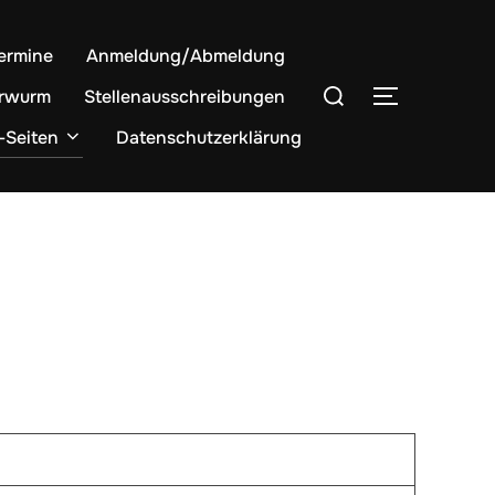
ermine
Anmeldung/Abmeldung
Suchen
rwurm
Stellenausschreibungen
SEITENLE
nach:
-Seiten
Datenschutzerklärung