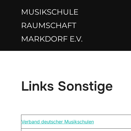
Zum
MUSIKSCHULE
Inhalt
springen
RAUMSCHAFT
MARKDORF E.V.
Links Sonstige
Verband deutscher Musikschulen