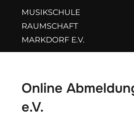
Zum
MUSIKSCHULE
Inhalt
springen
RAUMSCHAFT
MARKDORF E.V.
Online Abmeldun
e.V.