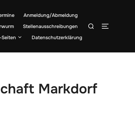
ermine
Anmeldung/Abmeldung
Suchen
rwurm
Stellenausschreibungen
SEITENLE
nach:
-Seiten
Datenschutzerklärung
chaft Markdorf